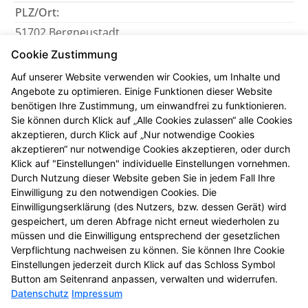
PLZ/Ort:
51702 Bergneustadt
Telefon:
Cookie Zustimmung
02261 41063
Auf unserer Website verwenden wir Cookies, um Inhalte und
Angebote zu optimieren. Einige Funktionen dieser Website
Fax:
benötigen Ihre Zustimmung, um einwandfrei zu funktionieren.
02261 42937
Sie können durch Klick auf „Alle Cookies zulassen“ alle Cookies
E-Mail:
akzeptieren, durch Klick auf „Nur notwendige Cookies
akzeptieren“ nur notwendige Cookies akzeptieren, oder durch
info@alte-apotheke-bergneustadt.de
Klick auf "Einstellungen" individuelle Einstellungen vornehmen.
Durch Nutzung dieser Website geben Sie in jedem Fall Ihre
Öffnungszeiten
Einwilligung zu den notwendigen Cookies. Die
Mo, Di, Do, Fr
: 08:30-13:00 und 14:30-18:30
Einwilligungserklärung (des Nutzers, bzw. dessen Gerät) wird
gespeichert, um deren Abfrage nicht erneut wiederholen zu
Mi
: 08:30-13:00
müssen und die Einwilligung entsprechend der gesetzlichen
Sa
: 09:00-13:00
Verpflichtung nachweisen zu können. Sie können Ihre Cookie
Einstellungen jederzeit durch Klick auf das Schloss Symbol
Button am Seitenrand anpassen, verwalten und widerrufen.
Datenschutz
Impressum
Kontakt
Impressum
Datenschutz